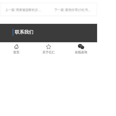
上一篇: 商家被提醒长沙小红书私域引流交易导流如何解决？
下一篇: 案例分享|小红书素人矩阵，助力传统装修建材行业海量精准客资
联系我们
0731-89853708
首页
关于亿仁
在线咨询
www.yirenit.com
湖南省长沙市五一广场 (业务部）
广东省深圳市福田区（业务部）
湖南省湘潭市国家高新技术创业服务
中心 (运营部）
地区分站
长沙
湘潭
株洲
岳阳
衡阳
益阳
常德