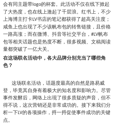
会有同主题带
的杯套。此活动不仅在线下掀起
logo
了大热度，也在线上激起了千层浪。红书上，不少
上海博主打卡
书店的笔记都获得了超高关注度；
LV
咸鱼上也出现了不少该帆布包的转售链接，且价格
一路高涨；而在微博、抖音等社交平台，
帆布
#LV
包等相关话题也是热度不断，很多视频、文稿阅读
量都突破了一亿大关。
在这场联名活动中，各大品牌分别充当了哪些角
色？
这场联名活动，话题度最高的自然是路易威
登，毕竟其自身有着极大的知名度和影响力。尽管
事件发酵后，网络上出现了很多质疑的声音，但不
得不说，这次营销还是非常成功的。接下来我们分
析一下
的各项操作，捋一捋促使事件成功的关键
LV
点。