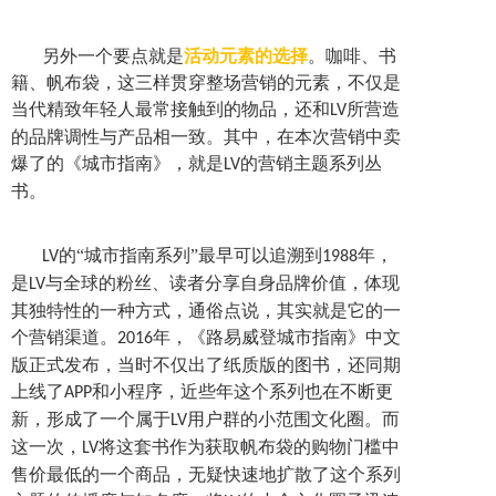
另外一个要点就是
活动元素的选择
。咖啡、书
籍、帆布袋，这三样贯穿整场营销的元素，不仅是
当代精致年轻人最常接触到的物品，还和
所营造
LV
的品牌调性与产品相一致。其中，在本次营销中卖
爆了的《城市指南》，就是
的营销主题系列丛
LV
书。
的“城市指南系列”最早可以追溯到
年，
LV
1988
是
与全球的粉丝、读者分享自身品牌价值，体现
LV
其独特性的一种方式，通俗点说，其实就是它的一
个营销渠道。
年，《路易威登城市指南》中文
2016
版正式发布，当时不仅出了纸质版的图书，还同期
上线了
和小程序，近些年这个系列也在不断更
APP
新，形成了一个属于
用户群的小范围文化圈。而
LV
这一次，
将这套书作为获取帆布袋的购物门槛中
LV
售价最低的一个商品，无疑快速地扩散了这个系列