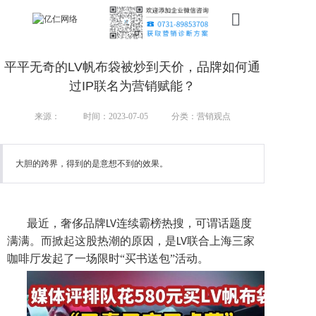
首页
平平无奇的LV帆布袋被炒到天价，品牌如何通
新搜索
过IP联名为营销赋能？
产品
来源：
时间：2023-07-05
分类：营销观点
服务
大胆的跨界，得到的是意想不到的效果。
行业
案例
最近，奢侈品牌
连续霸榜热搜，可谓话题度
LV
满满。而掀起这股热潮的原因，是
联合上海三家
LV
资讯
咖啡厅发起了一场限时“买书送包”活动。
我们