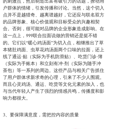
的刺激点，然后制造出富有吸引力的话题，撩动用
户群体的情绪，引发传播和讨论。当然，这个切入
点并不是越猎奇、越离谱越好，它还应与联名双方
的品牌形象、核心价值观和目标受众的兴趣相契
合。
否则，很可能对品牌的企业形象造成影响。在
这一点上，
联合拉面说做的营销还是挺不错
999
的。它们以“暖心鸡汤面”为切入点，相继推出了草
本猪肚鸡面、虫草花鸡汤面两个口味的拉面，还上
线了通运·贴（实际为手机防滑贴）、吃货门诊·簿
（实际为手账本）和立刻有冲·剂（实际为随手冲
茶包）等一系列的周边。这些产品与相关广告抓住
了用户群体求新求奇的心理，引来了不少人围观。
而且心灵鸡汤、通运、吃货等文化元素的加入，也
与当代年轻人产生了强烈的情感共鸣，传播度和影
响力都很大。
3、要
保障满意度，需把控内容的质量