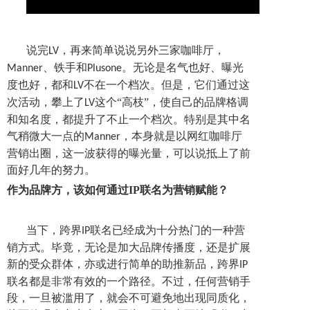
说完
，再来简单说说另外三家咖啡厅，
LV
、铁手和
。无论是名气也好、曝光
Manner
Plusone
度也好，都和
不在一个档次。但是，它们通过这
LV
次活动，攀上了
这个“高枝”，使自己的品牌格调
LV
和知名度，都提升了不止一个档次。特别是其中名
气稍微大一点的
，本身就是以网红咖啡厅
Manner
营销出圈，这一波获得的曝光量，可以说抵上了前
面好几年的努力。
作为品牌方，该如何通过IP联名为营销赋能？
当下，跨界
联名已经成为十分热门的一种营
IP
销方式。毕竟，无论是加大品牌传播度，还是扩展
新的受众群体，亦或进行简单的助推新品，跨界
IP
联名都是非常有效的一个路径。不过，任何营销手
段，一旦被滥用了，就会不可避免地出现同质化，