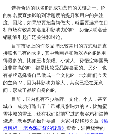
选择合适的联名
是成功营销的关键之一。
IP
IP
的知名度直接影响到话题度的提升和用户的关注
度。因此，如果想要把营销做大，就需要选择在目
标市场有较高知名度和影响力的
，以确保联名营
IP
销能够引起广泛关注和讨论。
目前市场上的许多品牌比较常用的方式就是直
接联名已有的大
，其中动画界和游戏界的
是用
IP
IP
得最多的。比如王者荣耀、小黄人、孙悟空等国民
度非常高的
，都是比较受品牌喜爱的。另外，也
IP
有品牌选择将自己做成一个文化
，比如咱们今天
IP
的主角
，因为其影响力够大，其实已经在无意
LV
间，形成了品牌自身的
。
IP
目前，国内也有不少品牌、文化、个人，甚至
城市，成功打造出了自己颇具影响力的
，比如蜜
IP
雪冰城的雪王，还有我们以前写过的老乡鸡和淄博
烧烤。老乡鸡的操作要点，大家可以移步文章
《热
点解析 ：老乡鸡走红的背后》
查看，淄博烧烤的