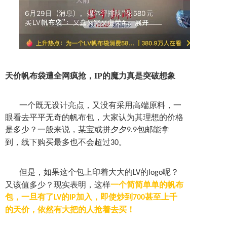
天价帆布袋遭全网疯抢，IP的魔力真是突破想象
一个既无设计亮点，又没有采用高端原料，一
眼看去平平无奇的帆布包，
大家认为其理想的价格
是多少？一般来说，某宝或拼夕夕
包邮能拿
9.9
到，线下购买最多也不会超过
。
30
但是，如果这个包上印着大大的
的
呢？
LV
logo
又该值多少？现实表明，这样
一个简简单单的帆布
包，一旦有了
的
加入，即使炒到
甚至上千
LV
IP
700
的天价，依然有大把的人抢着去买！