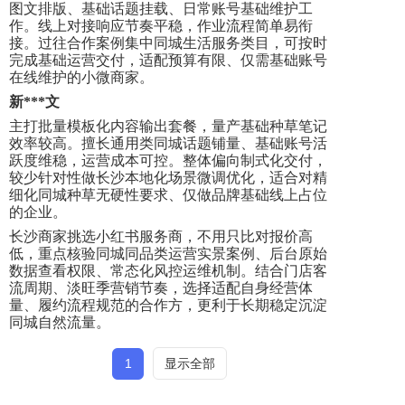
图文排版、基础话题挂载、日常账号基础维护工
作。线上对接响应节奏平稳，作业流程简单易衔
接。过往合作案例集中同城生活服务类目，可按时
完成基础运营交付，适配预算有限、仅需基础账号
在线维护的小微商家。
新
***文
主打批量模板化内容输出套餐，量产基础种草笔记
效率较高。擅长通用类同城话题铺量、基础账号活
跃度维稳，运营成本可控。整体偏向制式化交付，
较少针对性做长沙本地化场景微调优化，适合对精
细化同城种草无硬性要求、仅做品牌基础线上占位
的企业。
长沙商家挑选小红书服务商，不用只比对报价高
低，重点核验同城同品类运营实景案例、后台原始
数据查看权限、常态化风控运维机制。结合门店客
流周期、淡旺季营销节奏，选择适配自身经营体
量、履约流程规范的合作方，更利于长期稳定沉淀
同城自然流量。
1
显示全部