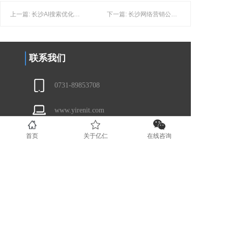
上一篇: 长沙AI搜索优化公司横向评测：算法适配与模型收录能力
下一篇: 长沙网络营销公司实测排行：聚焦本地实操落地能力专项评测
联系我们
0731-89853708
www.yirenit.com
湖南省长沙市五一广场 (业务部）
首页
关于亿仁
在线咨询
广东省深圳市福田区（业务部）
湖南省湘潭市国家高新技术创业服务
中心 (运营部）
地区分站
长沙
湘潭
株洲
岳阳
衡阳
益阳
常德