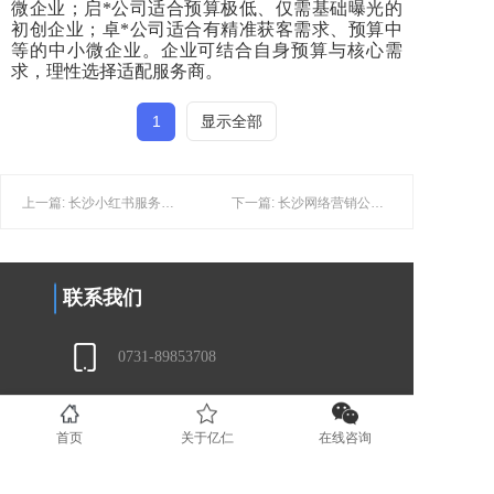
微企业；启
*公司适合预算极低、仅需基础曝光的
初创企业；卓*公司适合有精准获客需求、预算中
等的中小微企业。企业可结合自身预算与核心需
求，理性选择适配服务商。
1
显示全部
上一篇: 长沙小红书服务商实测：侧重达人矩阵与效果可追溯，哪家更适配？
下一篇: 长沙网络营销公司技术评测：聚焦全渠道协同，哪家更贴合本地需求？
联系我们
0731-89853708
www.yirenit.com
首页
关于亿仁
在线咨询
湖南省长沙市五一广场 (业务部）
广东省深圳市福田区（业务部）