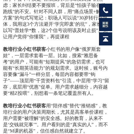
虑；家长纠结要不要报班，背后是“怕孩子输在起
跑线”的不安。针对不同人群，用“痛点场景+解决
方案”的句式写笔记：职场人可以说“30岁转行新媒
体，我用这3个方法避开‘学完即废’的坑”，家长可
以写“普娃学*数，这2个信号说明该及时止损”。先
让用户觉得“你懂我”，再提课程
教培行业小红书获客
小红书的用户像“俄罗斯套
娃”，一层需求套着一层。比如，搜索“雅思备
考”的用户，可能有“短期提风”的急切需求，也可
能有“长期英语能力”的规划需求。这时候，账号内
容要像“漏斗”一样分层，每层内容都要带“钩
子”——顶层用“干货资料包”引流，中层用“学习”留
存，底层用“优惠”促单。用户需求越细分，内容越
要“精Z投喂”，别想着一条笔记覆盖所有人。
教培行业小红书获客
用“陪伴感”替代“推销感”，教
培行业的用户决策周期长，尤其是高客单价课程，
用户需要“被理解”的安全感。好的教育，从来不
是‘交钱就完事’”。用户看到的是“真实的人”，而不
是“M课的机器”，信任感自然就建立了。