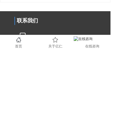
联系我们
0731-89853708
首页
关于亿仁
在线咨询
www.yirenit.com
湖南省长沙市五一广场 (业务部）
广东省深圳市福田区（业务部）
湖南省湘潭市国家高新技术创业服务
中心 (运营部）
地区分站
长沙
湘潭
株洲
岳阳
衡阳
益阳
常德
51La
版权所有 © 2022长沙亿仁网络科技有限公司
湘ICP备14004970号-3