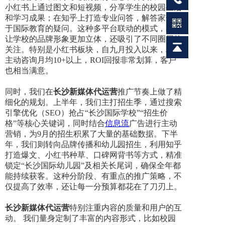
小红书上通过图文和短视频，分享学生的校园生活
和学习成果；在知乎上打造专业问答，解答家长关
于国际教育的疑问。这种多平台联动的模式，不仅
让学校的品牌形象更加立体，还吸引了不同圈层的
关注。特别是小红书板块，自九月投入以来，粉丝
主动咨询月均10+以上，ROI回报非常划算，客户
也相当满意。
同时，我们在
长沙新媒体代运营
推广节奏上做了精
细化的规划。上半年，我们主打招生季，通过搜索
引擎优化（SEO）抢占“长沙国际学校”“招生价
格”等核心关键词，同时结合
信息流
广告进行主动
营销，为9月的招生积累了大量的基础数据。下半
年，我们则转向品牌传播和幼儿园招生，利用知乎
打造爆文、小红书种草、口碑网背书等方式，精准
锁定“长沙国际幼儿园”及相关长尾词，确保全年都
能持续获客。这种分阶段、有重点的推广策略，不
仅提高了效率，还让每一分预算都花在了刀刃上。
长沙新媒体代运营
特别注重内容的质量和用户的互
动。 我们量身定制了丰富的内容形式，比如校园