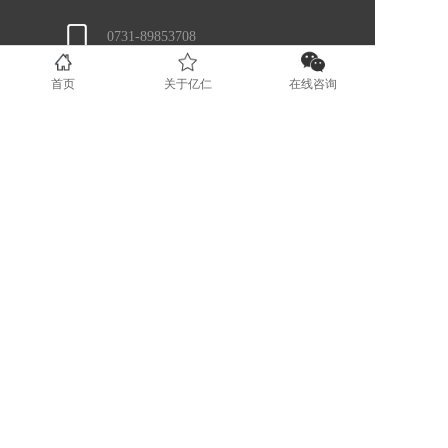
0731-89853708
首页
关于亿仁
在线咨询
www.yirenit.com
湖南省长沙市五一广场 (业务部）
广东省深圳市福田区（业务部）
湖南省湘潭市国家高新技术创业服务
中心 (运营部）
地区分站
长沙
湘潭
株洲
岳阳
衡阳
益阳
常德
51La
版权所有 © 2022长沙亿仁网络科技有限公司
湘ICP备14004970号-3
湘公网安备43010202000020号
51La