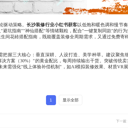
双轮驱动策略。
长沙装修行业小红书获客
以低饱和暖色调和慢节奏
"避坑指南""神仙搭配"等情绪颗粒，配合"一键复制同款"的行
卫生间花砖搭配指南，既能覆盖装修全周期需求，又通过免费寄样
需把握三大核心：垂直深耕、人设打造、美学种草。建议聚焦细
+解决方案（30%）"的黄金配比，每周持续输出干货。突破传统
来需强化"线上体验补偿机制"，如AI模拟装修效果、材质VR
1
显示全部
下一篇