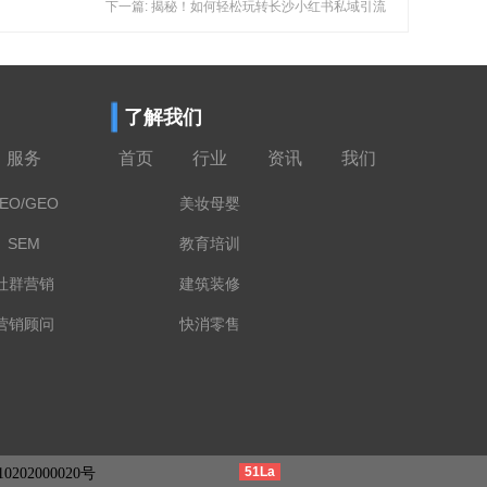
下一篇: 揭秘！如何轻松玩转长沙小红书私域引流
了解我们
服务
首页
行业
资讯
我们
EO/GEO
美妆母婴
SEM
教育培训
社群营销
建筑装修
营销顾问
快消零售
51La
202000020号