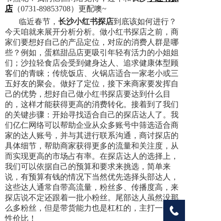
店
（0731-89853708）更配噢~
临近春节，
长沙小红书探店
到底该如何进行？
今天咱就来展开分析分析。做小红书探店之前，商
家们要想好自己的产品定位，对应的消费人群是哪
些？例如，蛋糕甜品店更吸引年轻有活力的小姐姐
们；沙拉轻食店会受到健身达人、追求健康体型顾
客们的青睐；传统饭店、火锅店适合一家老小或三
五好友的聚会。做好了定位，接下来商家要发挥自
己的优势，想好自己做小红书探店要达到什么目
的，这样才能获得更高的消费转化。接着到了我们
的关键步骤：开始寻找适合自己的探店达人了。我
们亿仁网络可以帮助企业从众多账号中筛选适合商
家的达人账号，并与其进行联系沟通，商讨探店的
具体细节，帮助商家获
得更多的流量和关注度，从
而实现更高的市场占有率。在探店达人的选择上，
我们可以依据自己的预算和要求来挑选，简单来
说，有预算有钱的情况下当然优先选择头部达人，
这些达人通常自带高流量，粉丝多、传播度高，来
探店说不定还跟着一批小粉丝。尾部达人虽然没那
么多粉丝，但是带货能力也是杠杠的，主打一个高
性价比！