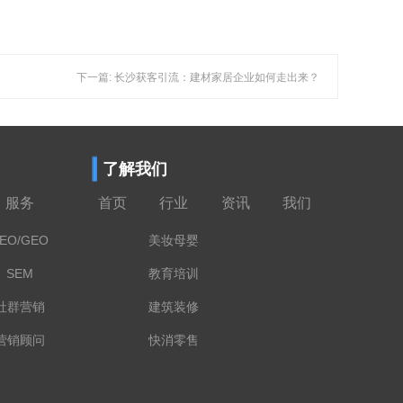
下一篇: 长沙获客引流：建材家居企业如何走出来？
了解我们
服务
首页
行业
资讯
我们
EO/GEO
美妆母婴
SEM
教育培训
社群营销
建筑装修
营销顾问
快消零售