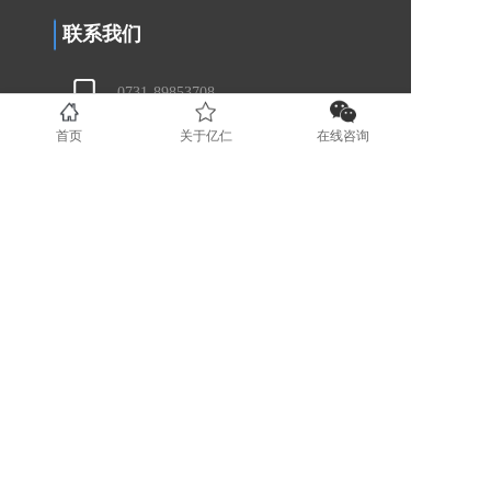
联系我们
0731-89853708
首页
关于亿仁
在线咨询
www.yirenit.com
湖南省长沙市五一广场 (业务部）
广东省深圳市福田区（业务部）
湖南省湘潭市国家高新技术创业服务
中心 (运营部）
地区分站
长沙
湘潭
株洲
岳阳
衡阳
益阳
常德
51La
版权所有 © 2022长沙亿仁网络科技有限公司
湘ICP备14004970号-3
湘公网安备43010202000020号