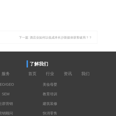
下一篇: 酒店业如何以低成本长沙新媒体获客破局？？
了解我们
服务
首页
行业
资讯
我们
EO/GEO
美妆母婴
SEM
教育培训
社群营销
建筑装修
营销顾问
快消零售