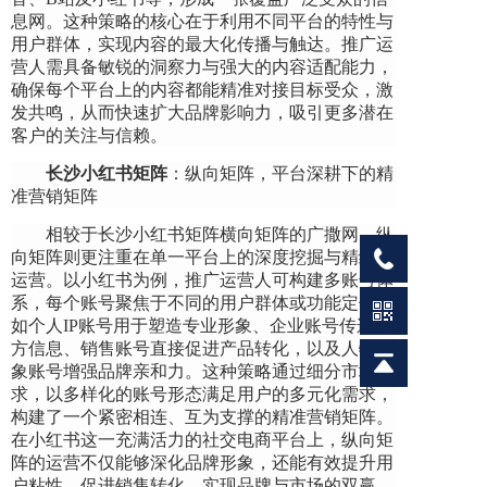
息网。这种策略的核心在于利用不同平台的特性与
用户群体，实现内容的最大化传播与触达。推广运
营人需具备敏锐的洞察力与强大的内容适配能力，
确保每个平台上的内容都能精准对接目标受众，激
发共鸣，从而快速扩大品牌影响力，吸引更多潜在
客户的关注与信赖。
长沙小红书矩阵
：纵向矩阵，平台深耕下的精
准营销矩阵
相较于长沙小红书矩阵横向矩阵的广撒网，纵
向矩阵则更注重在单一平台上的深度挖掘与精细化
运营。以小红书为例，推广运营人可构建多账号体
系，每个账号聚焦于不同的用户群体或功能定位，
如个人IP账号用于塑造专业形象、企业账号传递官
方信息、销售账号直接促进产品转化，以及人物形
象账号增强品牌亲和力。这种策略通过细分市场需
求，以多样化的账号形态满足用户的多元化需求，
构建了一个紧密相连、互为支撑的精准营销矩阵。
在小红书这一充满活力的社交电商平台上，纵向矩
阵的运营不仅能够深化品牌形象，还能有效提升用
户粘性，促进销售转化，实现品牌与市场的双赢。