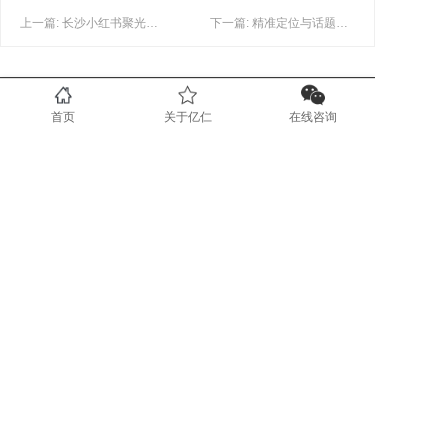
上一篇: 长沙小红书聚光投放避坑全攻略：三个“坑”你别踩！
下一篇: 精准定位与话题深耕：长沙小红书内容的策略精髓
联系我们
首页
关于亿仁
在线咨询
0731-89853708
www.yirenit.com
湖南省长沙市五一广场 (业务部）
广东省深圳市福田区（业务部）
湖南省湘潭市国家高新技术创业服务
中心 (运营部）
地区分站
长沙
湘潭
株洲
岳阳
衡阳
益阳
常德