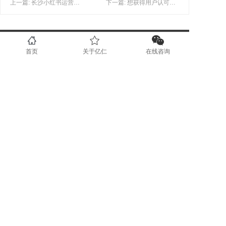
上一篇: 长沙小红书运营公司不止是做流量这么简单
下一篇: 想获得用户认可，长沙小红书种草要这么做？？
联系我们
首页
关于亿仁
在线咨询
0731-89853708
www.yirenit.com
湖南省长沙市五一广场 (业务部）
广东省深圳市福田区（业务部）
湖南省湘潭市国家高新技术创业服务
中心 (运营部）
地区分站
长沙
湘潭
株洲
岳阳
衡阳
益阳
常德
51La