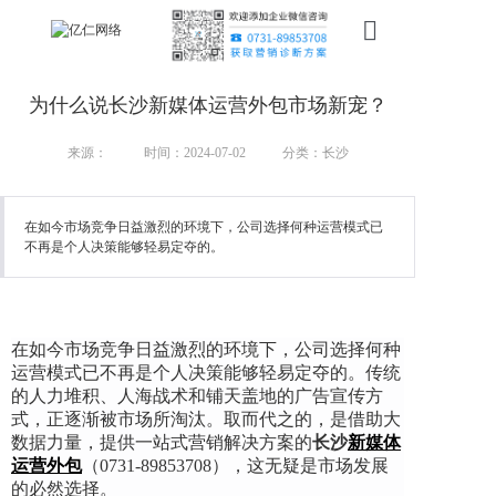
首页
为什么说长沙新媒体运营外包市场新宠？
新搜索
来源：
时间：2024-07-02
分类：长沙
产品
在如今市场竞争日益激烈的环境下，公司选择何种运营模式已
服务
不再是个人决策能够轻易定夺的。
行业
案例
在如今市场竞争日益激烈的环境下，公司选择何种
运营模式已不再是个人决策能够轻易定夺的。传统
资讯
的人力堆积、人海战术和铺天盖地的广告宣传方
式，正逐渐被市场所淘汰。取而代之的，是借助大
我们
数据力量，提供一站式营销解决方案的
长沙
新媒体
运营外包
（0731-89853708）
，这无疑是市场发展
的必然选择。