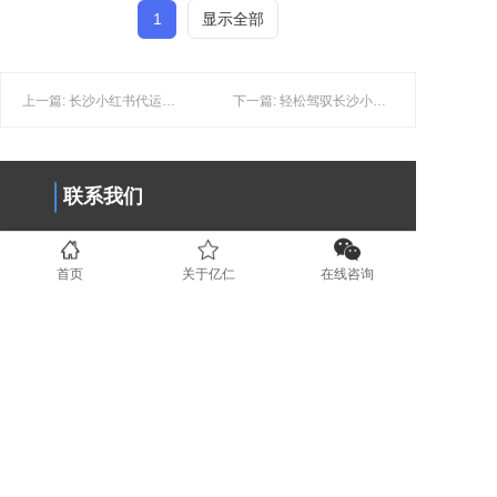
1
显示全部
上一篇: 长沙小红书代运营，如何轻松成为运营高手？
下一篇: 轻松驾驭长沙小红书种草,这5种方法收藏
联系我们
0731-89853708
首页
关于亿仁
在线咨询
www.yirenit.com
湖南省长沙市五一广场 (业务部）
广东省深圳市福田区（业务部）
湖南省湘潭市国家高新技术创业服务
中心 (运营部）
地区分站
长沙
湘潭
株洲
岳阳