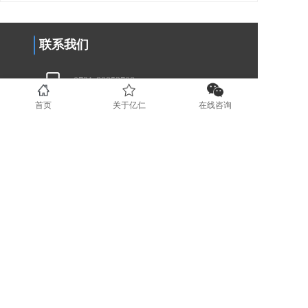
联系我们
0731-89853708
首页
关于亿仁
在线咨询
www.yirenit.com
湖南省长沙市五一广场 (业务部）
广东省深圳市福田区（业务部）
湖南省湘潭市国家高新技术创业服务
中心 (运营部）
地区分站
长沙
湘潭
株洲
岳阳
衡阳
益阳
常德
51La
版权所有 © 2022长沙亿仁网络科技有限公司
湘ICP备14004970号-3