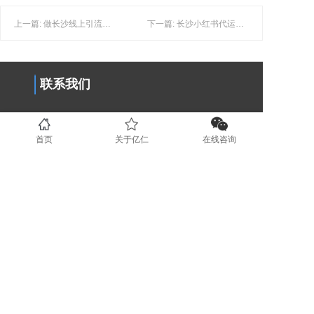
上一篇: 做长沙线上引流的时，为什么要充分利用好大数据工具？
下一篇: 长沙小红书代运营如何帮助企业提升品牌曝光度？
联系我们
0731-89853708
首页
关于亿仁
在线咨询
www.yirenit.com
湖南省长沙市五一广场 (业务部）
广东省深圳市福田区（业务部）
湖南省湘潭市国家高新技术创业服务
中心 (运营部）
地区分站
长沙
湘潭
株洲
岳阳
衡阳
益阳
常德