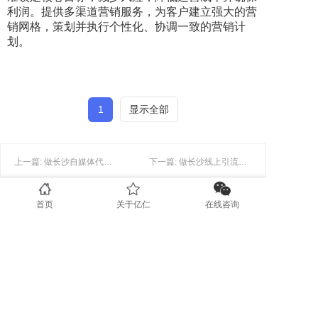
利润。提供多渠道营销服务，为客户建立强大的营
销网格，策划并执行个性化、协调一致的营销计
划。
1
显示全部
上一篇: 做长沙自媒体代运营时，如何及时调整代运营策略？
下一篇: 做长沙线上引流时如何利用社交媒体吸引更多用户？
首页
关于亿仁
在线咨询
联系我们
0731-89853708
www.yirenit.com