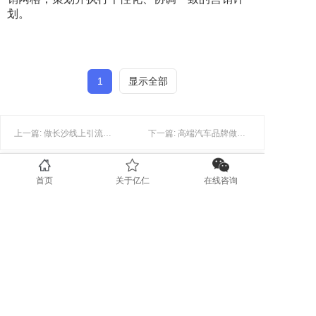
划。
1
显示全部
上一篇: 做长沙线上引流时如何利用社交媒体吸引更多用户？
下一篇: 高端汽车品牌做长沙小红书推广引流到底值不值？
首页
关于亿仁
在线咨询
联系我们
0731-89853708
www.yirenit.com
湖南省长沙市五一广场 (业务部）
广东省深圳市福田区（业务部）