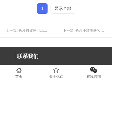
1
显示全部
上一篇: 长沙自媒体引流：如何提升品牌在小红书平台上的曝光度？
下一篇: 长沙小红书获客：如何有效的与用户进行互动？
联系我们
0731-89853708
首页
关于亿仁
在线咨询
www.yirenit.com
湖南省长沙市五一广场 (业务部）
广东省深圳市福田区（业务部）
湖南省湘潭市国家高新技术创业服务
中心 (运营部）
地区分站
长沙
湘潭
株洲
岳阳