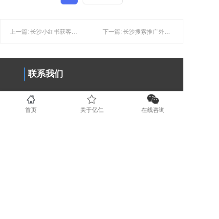
上一篇: 长沙小红书获客：如何增强小红书用户对品牌忠诚度？
下一篇: 长沙搜索推广外包：做网络推广时，为什么要掌握搜索流量？
联系我们
0731-89853708
首页
关于亿仁
在线咨询
www.yirenit.com
湖南省长沙市五一广场 (业务部）
广东省深圳市福田区（业务部）
湖南省湘潭市国家高新技术创业服务
中心 (运营部）
地区分站
长沙
湘潭
株洲
岳阳
衡阳
益阳
常德