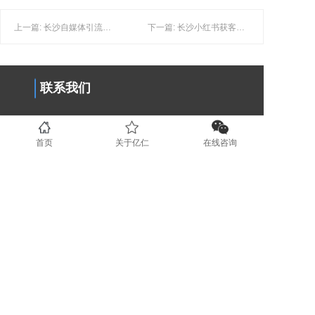
上一篇: 长沙自媒体引流：如何提高自媒体账号的影响力？
下一篇: 长沙小红书获客：品牌如何提高在小红书上的获客率？
联系我们
0731-89853708
首页
关于亿仁
在线咨询
www.yirenit.com
湖南省长沙市五一广场 (业务部）
广东省深圳市福田区（业务部）
湖南省湘潭市国家高新技术创业服务
中心 (运营部）
地区分站
长沙
湘潭
株洲
岳阳
衡阳
益阳
常德