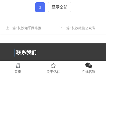
1
显示全部
上一篇: 长沙知乎网络推广：如何根据用户的行为优化知乎推广策略？
下一篇: 长沙微信公众号运营： 如何提升微信公众号的运营效果
联系我们
0731-89853708
首页
关于亿仁
在线咨询
www.yirenit.com
湖南省长沙市五一广场 (业务部）
广东省深圳市福田区（业务部）
湖南省湘潭市国家高新技术创业服务
中心 (运营部）
地区分站
长沙
湘潭
株洲
岳阳