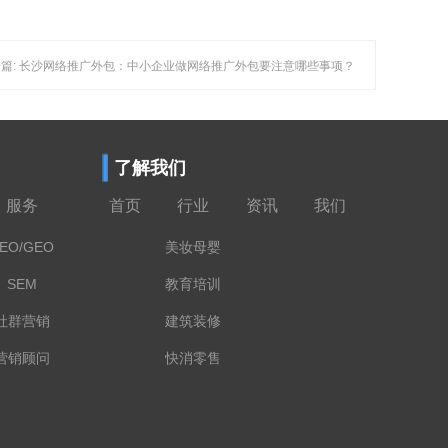
篇: 长沙网络推广外包：中小企业做网络推广外包要注意哪些事项？
了解我们
服务
首页
行业
资讯
我们
EO/GEO
美妆母婴
SEM
教育培训
社群营销
建筑装修
营销顾问
快消零售