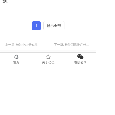
划。
1
显示全部
上一篇: 长沙小红书效果代运营：小红书该如运营？
下一篇: 长沙网络推广外包：中小企业做网络推广外包有什么好处？
首页
关于亿仁
在线咨询
联系我们
0731-89853708
www.yirenit.com
湖南省长沙市五一广场 (业务部）
广东省深圳市福田区（业务部）
湖南省湘潭市国家高新技术创业服务