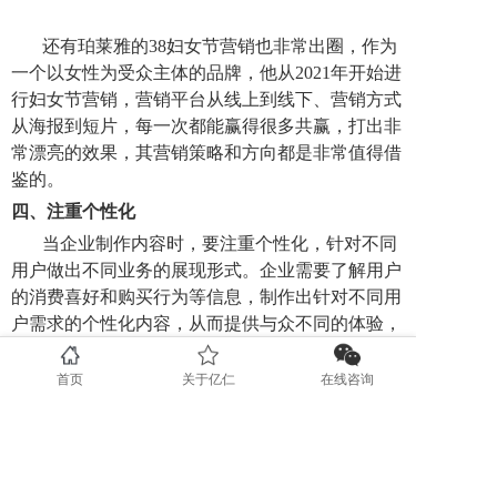
还有珀莱雅的38妇女节营销也非常出圈，作为
一个以女性为受众主体的品牌，他从2021年开始进
行妇女节营销，营销平台从线上到线下、营销方式
从海报到短片，每一次都能赢得很多共赢，打出非
常漂亮的效果，其营销策略和方向都是非常值得借
鉴的。
四、
注重个性化
当企业制作内容时，要注重个性化，针对不同
用户做出不同业务的展现形式。企业需要了解用户
的消费喜好和购买行为等信息，制作出针对不同用
户需求的个性化内容，从而提供与众不同的体验，
并提高用户忠诚度。而要实现这一步，需要进行一
定的数据收集和分析，比如说收集用户的浏览记
首页
关于亿仁
在线咨询
录、搜索关键词、购买历史等等，并对这些数据进
行分析，了解客户的兴趣爱好、消费习惯、所在地
区等等特征，用于后续广告推送。
有了数据之后，还要制定个性化广告策略，比