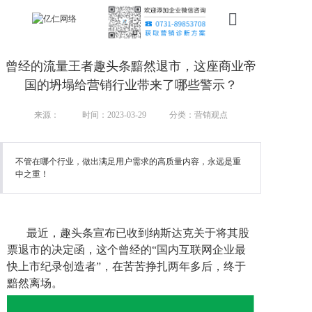
首页
曾经的流量王者趣头条黯然退市，这座商业帝
新搜索
国的坍塌给营销行业带来了哪些警示？
产品
来源：
时间：2023-03-29
分类：营销观点
服务
不管在哪个行业，做出满足用户需求的高质量内容，永远是重
中之重！
行业
案例
最近，趣头条宣布已收到纳斯达克关于将其股
资讯
票退市的决定函，这个曾经的“国内互联网企业最
快上市纪录创造者”，在苦苦挣扎两年多后，终于
我们
黯然离场。