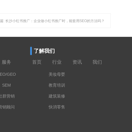
篇: 长沙小红书推广：企业做小红书推广时，能套用SEO的方法吗？
了解我们
服务
首页
行业
资讯
我们
EO/GEO
美妆母婴
SEM
教育培训
社群营销
建筑装修
营销顾问
快消零售