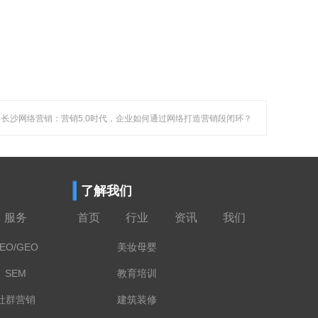
。
: 长沙网络营销：营销5.0时代，企业如何通过网络打造营销段闭环？
了解我们
服务
首页
行业
资讯
我们
EO/GEO
美妆母婴
SEM
教育培训
社群营销
建筑装修