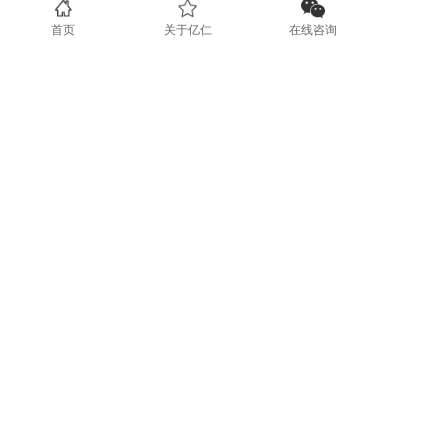
联系我们
首页
关于亿仁
在线咨询
0731-89853708
www.yirenit.com
湖南省长沙市五一广场 (业务部）
广东省深圳市福田区（业务部）
湖南省湘潭市国家高新技术创业服务
中心 (运营部）
地区分站
长沙
湘潭
株洲
岳阳
衡阳
益阳
常德
51La
版权所有 © 2022长沙亿仁网络科技有限公司
湘ICP备14004970号-3
湘公网安备43010202000020号
51La