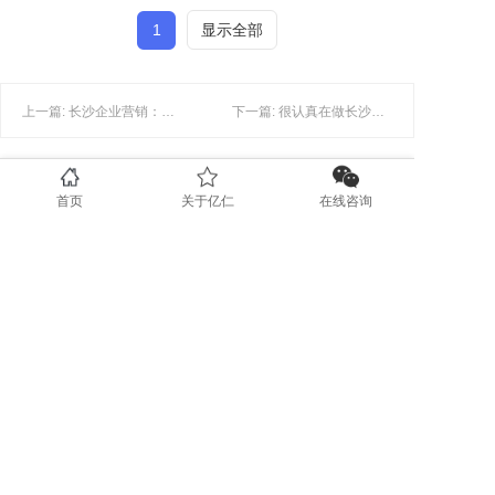
1
显示全部
上一篇: 长沙企业营销：企业为什么要做顺“势”营销？
下一篇: 很认真在做长沙小红书内容营销，但为什么粉丝量就是上不去？
首页
关于亿仁
在线咨询
联系我们
0731-89853708
www.yirenit.com
湖南省长沙市五一广场 (业务部）
广东省深圳市福田区（业务部）
湖南省湘潭市国家高新技术创业服务
中心 (运营部）
地区分站
长沙
湘潭
株洲
岳阳